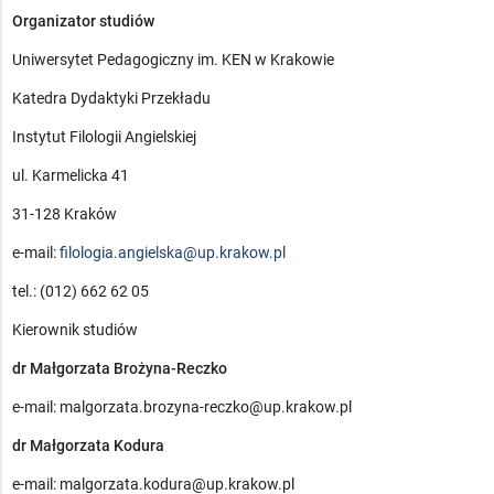
Organizator studiów
Uniwersytet Pedagogiczny im. KEN w Krakowie
Katedra Dydaktyki Przekładu
Instytut Filologii Angielskiej
ul. Karmelicka 41
31-128 Kraków
e-mail:
filologia.angielska@up.krakow.pl
tel.: (012) 662 62 05
Kierownik studiów
dr Małgorzata Brożyna-Reczko
e-mail: malgorzata.brozyna-reczko@up.krakow.pl
dr Małgorzata Kodura
e-mail: malgorzata.kodura@up.krakow.pl