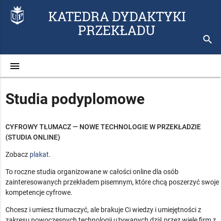
KATEDRA DYDAKTYKI
PRZEKŁADU
search
menu
Studia podyplomowe
CYFROWY TŁUMACZ — NOWE TECHNOLOGIE W PRZEKŁADZIE
(STUDIA ONLINE)
Zobacz
plakat
.
To roczne studia organizowane w całości online dla osób
zainteresowanych przekładem pisemnym, które chcą poszerzyć swoje
kompetencje cyfrowe.
Chcesz i umiesz tłumaczyć, ale brakuje Ci wiedzy i umiejętności z
zakresu nowoczesnych technologii używanych dziś przez wiele firm z