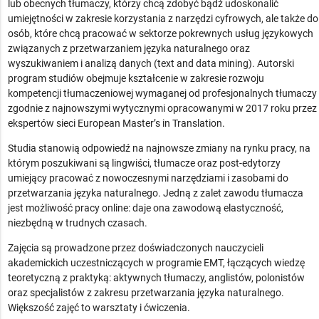
lub obecnych tłumaczy, którzy chcą zdobyć bądź udoskonalić
umiejętności w zakresie korzystania z narzędzi cyfrowych, ale także do
osób, które chcą pracować w sektorze pokrewnych usług językowych
związanych z przetwarzaniem języka naturalnego oraz
wyszukiwaniem i analizą danych (text and data mining). Autorski
program studiów obejmuje kształcenie w zakresie rozwoju
kompetencji tłumaczeniowej wymaganej od profesjonalnych tłumaczy
zgodnie z najnowszymi wytycznymi opracowanymi w 2017 roku przez
ekspertów sieci European Master’s in Translation.
Studia stanowią odpowiedź na najnowsze zmiany na rynku pracy, na
którym poszukiwani są lingwiści, tłumacze oraz post-edytorzy
umiejący pracować z nowoczesnymi narzędziami i zasobami do
przetwarzania języka naturalnego. Jedną z zalet zawodu tłumacza
jest możliwość pracy online: daje ona zawodową elastyczność,
niezbędną w trudnych czasach.
Zajęcia są prowadzone przez doświadczonych nauczycieli
akademickich uczestniczących w programie EMT, łączących wiedzę
teoretyczną z praktyką: aktywnych tłumaczy, anglistów, polonistów
oraz specjalistów z zakresu przetwarzania języka naturalnego.
Większość zajęć to warsztaty i ćwiczenia.