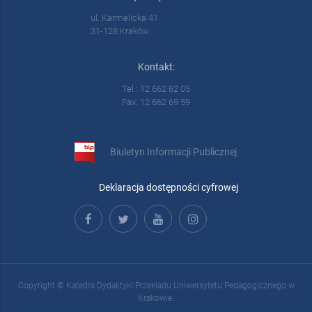
ul. Karmelicka 41
31-128 Kraków
Kontakt:
Tel.: 12 662 62 05
Fax: 12 662 69 59
Biuletyn Informacji Publicznej
Deklaracja dostępności cyfrowej
Copyright © Katedra Dydaktyki Przekładu Uniwersytetu Pedagogicznego w
Krakowie.