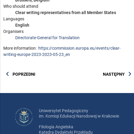
Brussels, Belgium
Who should attend
Clear writing representatives from all Member States
Languages
English
Organisers
Directorate-General for Translation
More information:
https://commission.europa.eu/events/clear-
writing-europe-2023-2023-05-23_en
chevron_left
chevron_right
POPRZEDNI
NASTĘPNY
Uniwersytet Pedagogiczny
im. Komisji Edukacji Narodowej w Krakowie
Filologia Angielska
Katedra Dydaktyki Przekładu